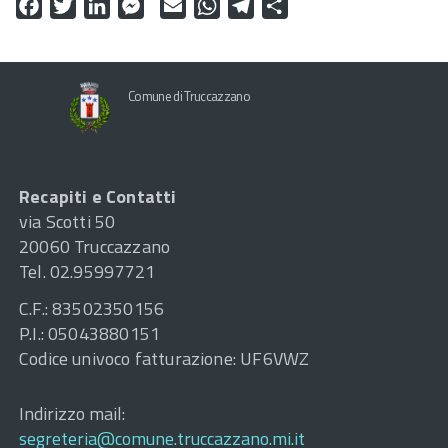
Facebook
Twitter
LinkedIn
Messenger
Email
WhatsApp
Telegram
Condividi
Comune di Truccazzano
Recapiti e Contatti
via Scotti 50
20060 Truccazzano
Tel. 02.95997721
C.F.: 83502350156
P.I.: 05043880151
Codice univoco fatturazione: UF6VWZ
Indirizzo mail:
segreteria@comune.truccazzano.mi.it