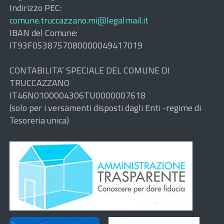
Indirizzo PEC:
comune.truccazzano.mi@legalmail.it
IBAN del Comune:
IT93F0538757080000049417019
CONTABILITA’ SPECIALE DEL COMUNE DI
TRUCCAZZANO
IT46N0100004306TU0000007618
(solo per i versamenti disposti dagli Enti -regime di
Tesoreria unica)