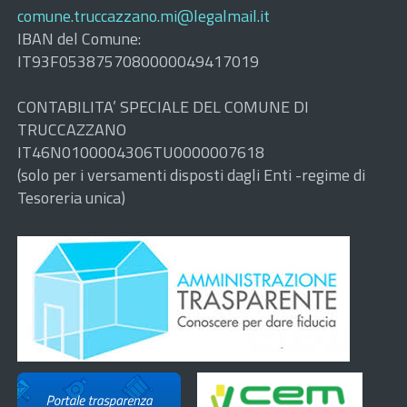
comune.truccazzano.mi@legalmail.it
IBAN del Comune:
IT93F0538757080000049417019
CONTABILITA’ SPECIALE DEL COMUNE DI
TRUCCAZZANO
IT46N0100004306TU0000007618
(solo per i versamenti disposti dagli Enti -regime di
Tesoreria unica)