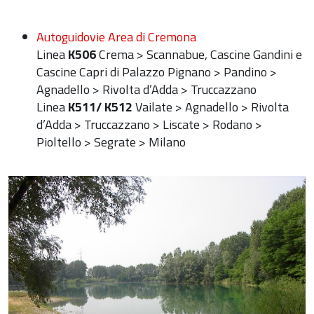
Autoguidovie Area di Cremona
Linea
K506
Crema > Scannabue, Cascine Gandini e
Cascine Capri di Palazzo Pignano > Pandino >
Agnadello > Rivolta d’Adda > Truccazzano
Linea
K511/ K512
Vailate > Agnadello > Rivolta
d’Adda > Truccazzano > Liscate > Rodano >
Pioltello > Segrate > Milano