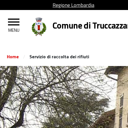
Regione Lombardia
Comune di Truccazz
/
Home
Servizio di raccolta dei rifiuti