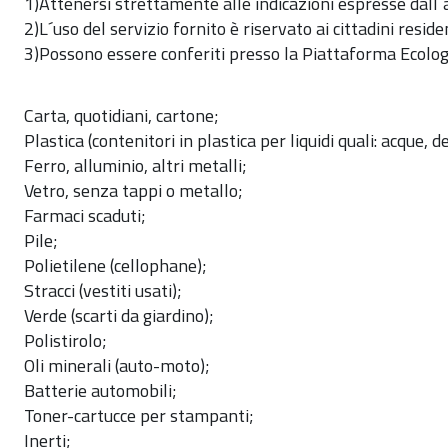
1)Attenersi strettamente alle indicazioni espresse dall´a
2)L´uso del servizio fornito è riservato ai cittadini resid
3)Possono essere conferiti presso la Piattaforma Ecologi
Carta, quotidiani, cartone;
Plastica (contenitori in plastica per liquidi quali: acque, de
Ferro, alluminio, altri metalli;
Vetro, senza tappi o metallo;
Farmaci scaduti;
Pile;
Polietilene (cellophane);
Stracci (vestiti usati);
Verde (scarti da giardino);
Polistirolo;
Oli minerali (auto-moto);
Batterie automobili;
Toner-cartucce per stampanti;
Inerti;