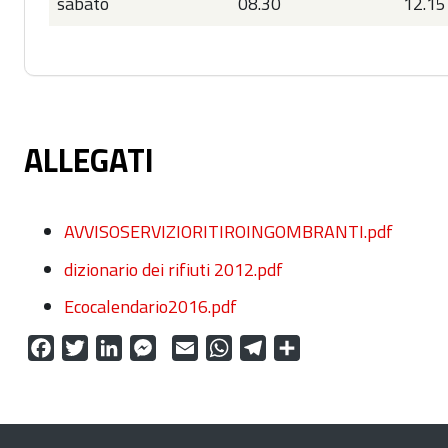
sabato
08.30
12.15
ALLEGATI
AVVISOSERVIZIORITIROINGOMBRANTI.pdf
dizionario dei rifiuti 2012.pdf
Ecocalendario2016.pdf
Facebook
Twitter
LinkedIn
Messenger
Email
WhatsApp
Telegram
Condividi