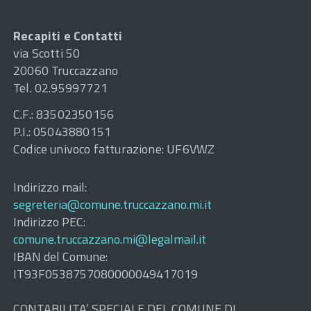
Recapiti e Contatti
via Scotti 50
20060 Truccazzano
Tel. 02.95997721
C.F.: 83502350156
P.I.: 05043880151
Codice univoco fatturazione: UF6VWZ
Indirizzo mail:
segreteria@comune.truccazzano.mi.it
Indirizzo PEC:
comune.truccazzano.mi@legalmail.it
IBAN del Comune:
IT93F0538757080000049417019
CONTABILITA’ SPECIALE DEL COMUNE DI